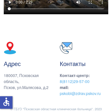
Адрес
Контакты
180007, Псковская
Контакт-центр
:
область,
8(8112)29-57-00
Псков, ул.Малясова, д.2
mail:
pskobl@zdrav.pskov.ru
accessible
© ГБУЗ "Псковская областная клиническая больница". 2023