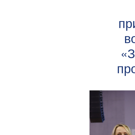
пр
в
«З
пр