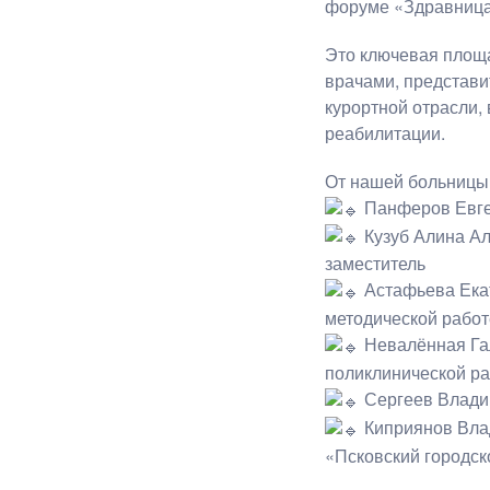
форуме «Здравница-
Это ключевая площ
врачами, представи
курортной отрасли,
реабилитации.
От нашей больницы 
Панферов Евге
Кузуб Алина Ал
заместитель
Астафьева Екат
методической работ
Невалённая Гал
поликлинической р
Сергеев Владим
Киприянов Влад
«Псковский городск