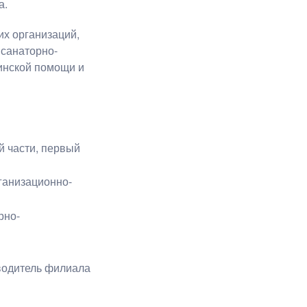
а.
х организаций,
 санаторно-
инской помощи и
й части, первый
ганизационно-
рно-
водитель филиала