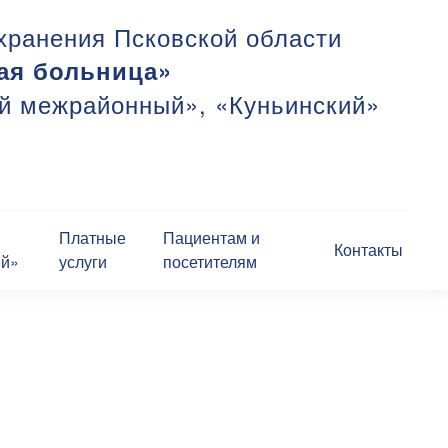
хранения Псковской области
ая больница»
ий межрайонный», «Куньинский»
Платные
Пациентам и
Контакты
ий»
услуги
посетителям