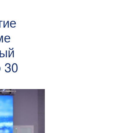
тие
ме
рый
 30