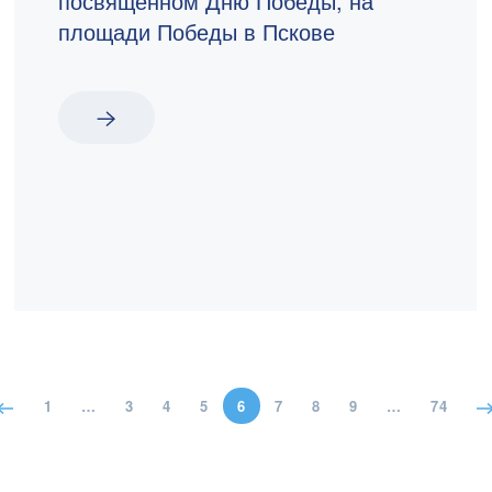
посвящённом Дню Победы, на
площади Победы в Пскове
1
…
3
4
5
6
7
8
9
…
74