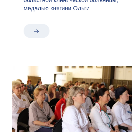
медалью княгини Ольги