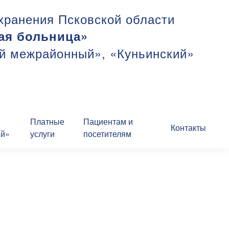
хранения Псковской области
ая больница»
ий межрайонный», «Куньинский»
Платные
Пациентам и
Контакты
ий»
услуги
посетителям