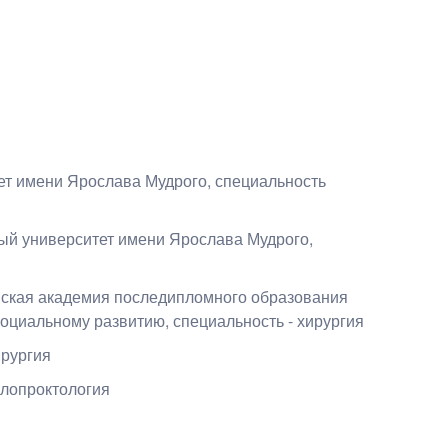
тет имени Ярослава Мудрого
, специальность
ный университет имени Ярослава Мудрого
,
инская академия последипломного образования
социальному развитию
, специальность - хирургия
ирургия
лопроктология