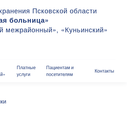
хранения Псковской области
ая больница»
ий межрайонный», «Куньинский»
Платные
Пациентам и
Контакты
ий»
услуги
посетителям
ики