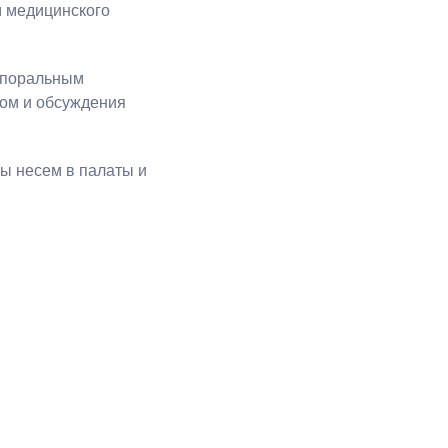
м медицинского
орпоральным
том и обсуждения
мы несем в палаты и