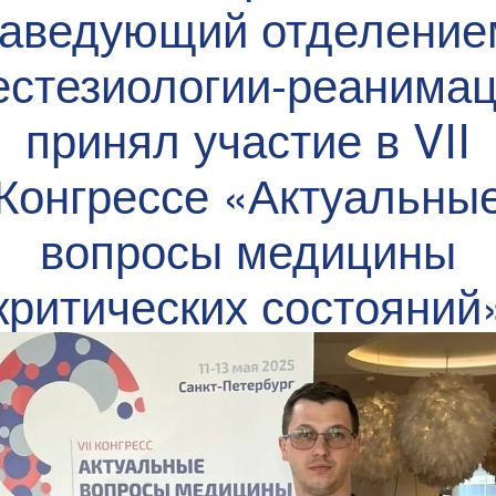
заведующий отделение
естезиологии-реанимац
принял участие в VII
Конгрессе «Актуальны
вопросы медицины
критических состояний