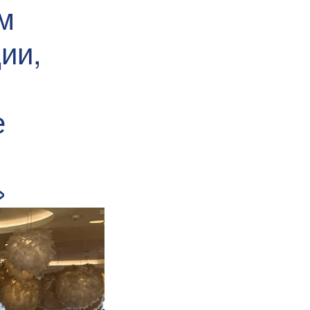
м
ии,
е
»