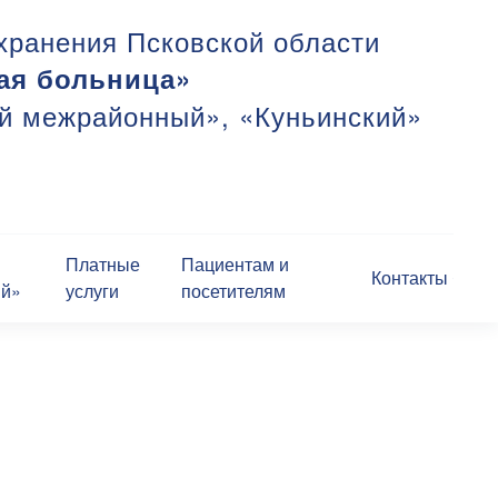
хранения Псковской области
ая больница»
ий межрайонный», «Куньинский»
Платные
Пациентам и
Контакты
ий»
услуги
посетителям