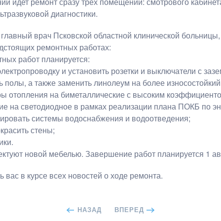
ии идет ремонт сразу трех помещений: смотрового кабине
ьтразвуковой диагностики.
главный врач Псковской областной клинической больницы,
дстоящих ремонтных работах:
ных работ планируется:
электропроводку и установить розетки и выключатели с заз
ь полы, а также заменить линолеум на более износостойкий
ры отопления на биметаллические с высоким коэффициенто
ие на светодиодное в рамках реализации плана ПОКБ по э
тировать системы водоснабжения и водоотведения;
красить стены;
ики.
туют новой мебелью. Завершение работ планируется 1 авг
 вас в курсе всех новостей о ходе ремонта.
НАЗАД
ВПЕРЕД