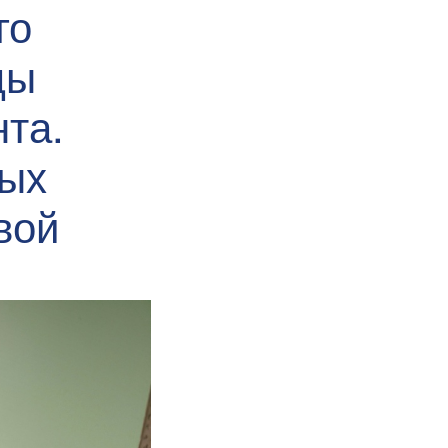
го
цы
та.
вых
вой