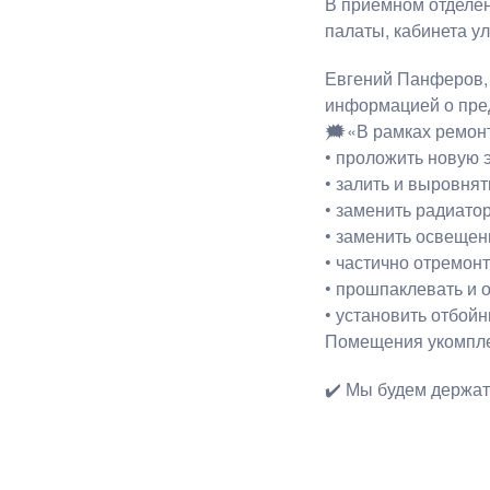
В приемном отделен
палаты, кабинета ул
Евгений Панферов, 
информацией о пре
🗯«В рамках ремонт
• проложить новую 
• залить и выровнят
• заменить радиато
• заменить освещен
• частично отремон
• прошпаклевать и о
• установить отбойн
Помещения укомплек
✔️ Мы будем держать