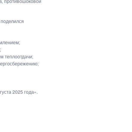
та, противошоковой
 поделился
емлением;
;
м теплоотдачи;
нергосбережению;
уста 2025 года».