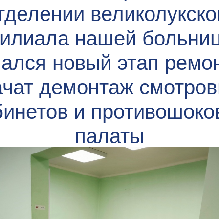
тделении великолукско
илиала нашей больни
ался новый этап ремон
чат демонтаж смотро
бинетов и противошоко
палаты