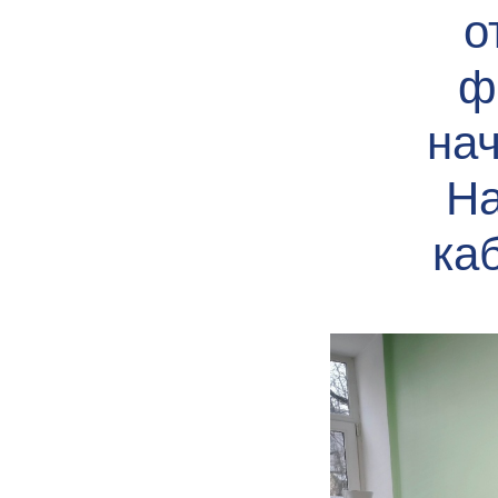
о
ф
нач
На
ка