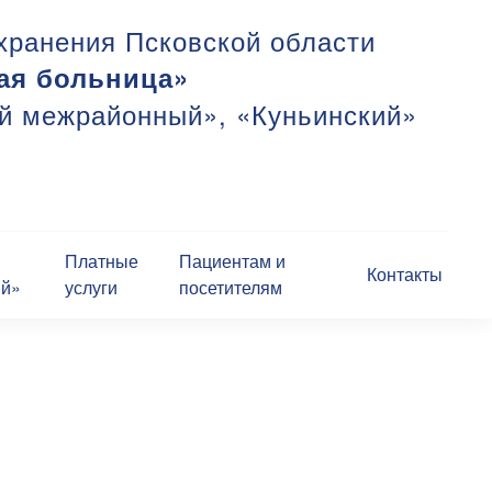
хранения Псковской области
ая больница»
ий межрайонный», «Куньинский»
Платные
Пациентам и
Контакты
ий»
услуги
посетителям