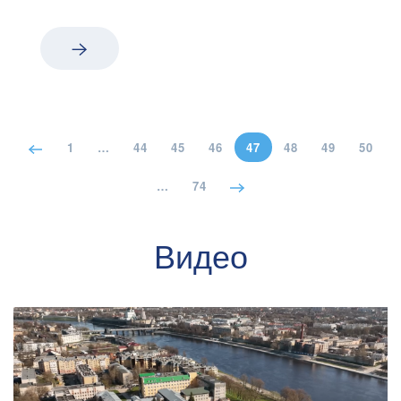
1
…
44
45
46
47
48
49
50
…
74
Видео