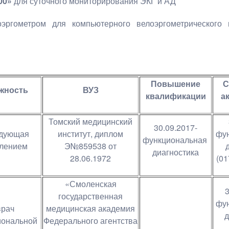
00»
для суточного мониторирования ЭКГ и АД
ргометром для компьютерного велоэргометрического 
Повышение
С
жность
ВУЗ
квалификации
а
Томский медицинский
30.09.2017-
едующая
институт, диплом
фу
функциональная
елением
Э№859538 от
диагностика
28.06.1972
(0
«Смоленская
3
государственная
фу
врач
медицинская академия
д
иональной
Федерального агентства