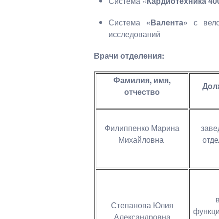
Система «
Кардиотехника 40
Система
«Валента»
с велоэ
исследований
Врачи отделения:
Фамилия, имя,
Дол
отчество
Филиппенко Марина
зав
Михайловна
отд
Степанова Юлия
функц
Александровна