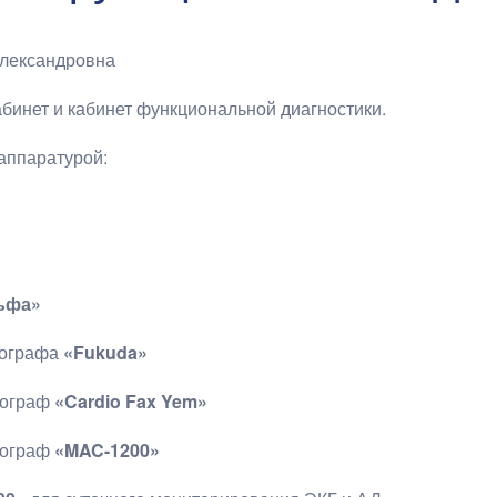
лександровна
абинет и кабинет функциональной диагностики.
аппаратурой:
ьфа»
иографа
«Fukuda»
иограф
«Cardio Fax Yem»
иограф
«MAC-1200»