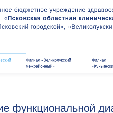
нное бюджетное учреждение здравоо
«Псковская областная клиническ
сковский городской», «Великолукск
овский
Филиал «Великолукский
Филиал
межрайонный»
«Куньинск
ие функциональной диа