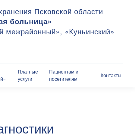
хранения Псковской области
ая больница»
ий межрайонный», «Куньинский»
Платные
Пациентам и
Контакты
ий»
услуги
посетителям
гностики