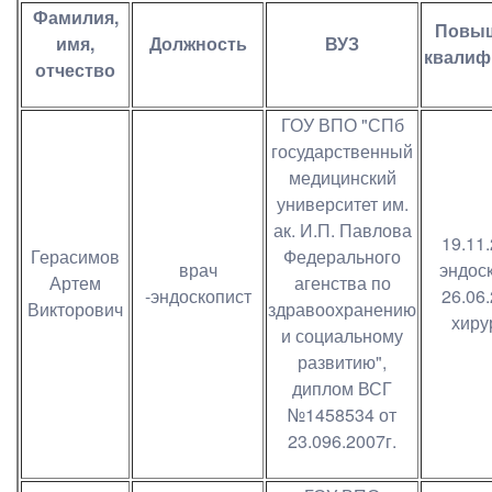
Фамилия,
Повы
имя,
Должность
ВУЗ
квалиф
отчество
ГОУ ВПО "СПб
государственный
медицинский
университет им.
ак. И.П. Павлова
19.11
Герасимов
Федерального
врач
эндос
Артем
агенства по
-эндоскопист
26.06
Викторович
здравоохранению
хиру
и социальному
развитию",
диплом ВСГ
№1458534 от
23.096.2007г.