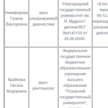
"Новгородский
18.04
государственный
тера
Никифорова
врач
университет им.
09.12
Галина
ультразвуковой
Я. Мудрого",
перепод
Викторовна
диагностики
диплом ВСГ
ультраз
№4143105 от
диагн
25.06.2009г.
Федеральное
государственное
бюджетное
образовательное
учреждение
Крайнова
высшего
врач-
Оксана
образования
рентгенолог
Федоровна
"Псковский
государственный
университет",