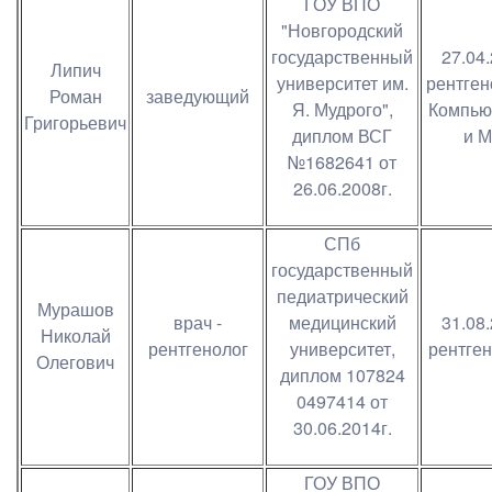
ГОУ ВПО
"Новгородский
государственный
27.04
Липич
университет им.
рентген
Роман
заведующий
Я. Мудрого",
Компью
Григорьевич
диплом ВСГ
и 
№1682641 от
26.06.2008г.
СПб
государственный
педиатрический
Мурашов
врач -
медицинский
31.08
Николай
рентгенолог
университет,
рентге
Олегович
диплом 107824
0497414 от
30.06.2014г.
ГОУ ВПО