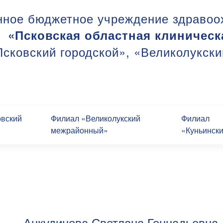
нное бюджетное учреждение здравоо
«Псковская областная клиническ
сковский городской», «Великолукск
овский
Филиал «Великолукский
Филиал
межрайонный»
«Куньинск
Анкудинова Светлана Геннадьевна