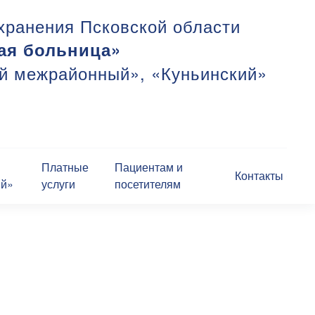
хранения Псковской области
ая больница»
ий межрайонный», «Куньинский»
Платные
Пациентам и
Контакты
ий»
услуги
посетителям