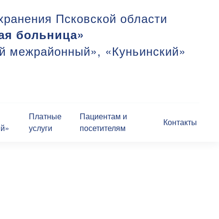
хранения Псковской области
ая больница»
ий межрайонный», «Куньинский»
Платные
Пациентам и
Контакты
ий»
услуги
посетителям