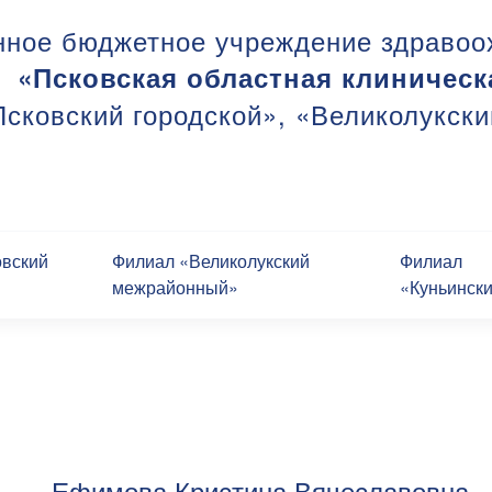
нное бюджетное учреждение здравоо
«Псковская областная клиническ
сковский городской», «Великолукск
овский
Филиал «Великолукский
Филиал
межрайонный»
«Куньинск
Ефимова Кристина Вячеславовна