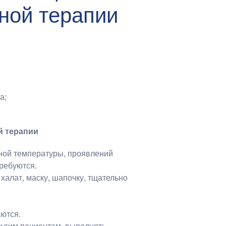
ной терапии
а;
й терапии
ной температуры, проявлений
ребуются.
халат, маску, шапочку, тщательно
аются.
ругим пациентам, выполнять