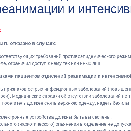
реанимации и интенсив
0
ть отказано в случаях:
оответствующих требований противоэпидемического режим
ле, ограничил доступ к нему тех или иных лиц.
иками пациентов отделений реанимации и интенсивно
ть признаков острых инфекционных заболеваний (повышен
реи). Медицинские справки об отсутствии заболеваний не т
посетитель должен снять верхнюю одежду, надеть бахилы, 
 электронные устройства должны быть выключены.
ольного (наркотического) опьянения в отделение не допуск
ать тишину, не затруднять оказание медицинской помощи д