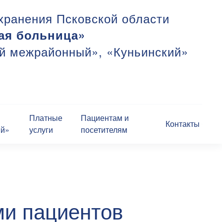
хранения Псковской области
ая больница»
ий межрайонный», «Куньинский»
Платные
Пациентам и
Контакты
ий»
услуги
посетителям
ми пациентов