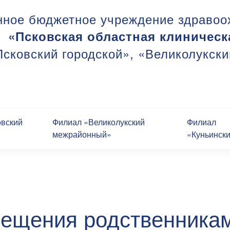
нное бюджетное учреждение здравоо
«Псковская областная клиническ
сковский городской», «Великолукск
овский
Филиал «Великолукский
Филиал
межрайонный»
«Куньинск
ещения родственника