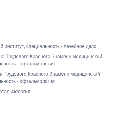
й институт
, специальность - лечебное дело
ена Трудового Красного Знамени медицинский
льность - офтальмология
на Трудового Красного Знамени медицинский
льность - офтальмология
фтальмология