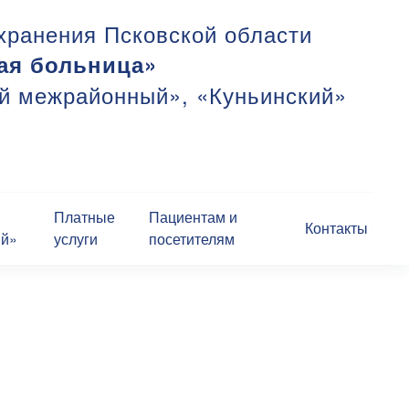
хранения Псковской области
ая больница»
ий межрайонный», «Куньинский»
Платные
Пациентам и
Контакты
ий»
услуги
посетителям