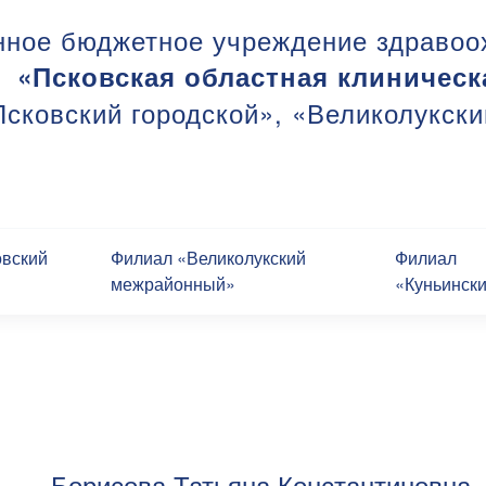
нное бюджетное учреждение здравоо
«Псковская областная клиническ
сковский городской», «Великолукск
овский
Филиал «Великолукский
Филиал
межрайонный»
«Куньинск
Борисова Татьяна Константиновна