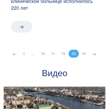
клинической больнице исполнилось
220 лет
1
…
70
71
72
73
74
Видео