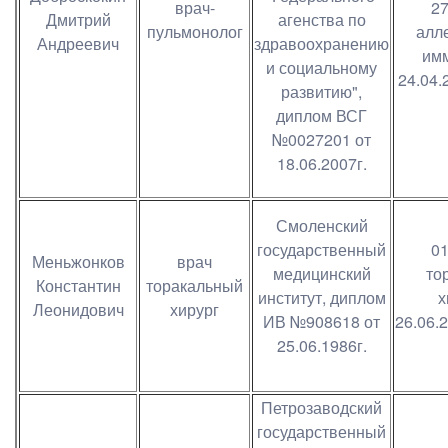
врач-
27
Дмитрий
агенства по
пульмонолог
алл
Андреевич
здравоохранению
имм
и социальному
24.04.
развитию",
диплом ВСГ
№0027201 от
18.06.2007г.
Смоленский
государственный
01
Меньжонков
врач
медицинский
то
Константин
торакальный
институт, диплом
х
Леонидович
хирург
ИВ №908618 от
26.06.
25.06.1986г.
Петрозаводский
государственный