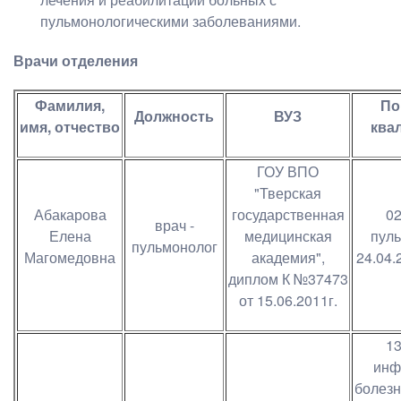
пульмонологическими заболеваниями.
Врачи отделения
Фамилия,
По
Должность
ВУЗ
имя, отчество
ква
ГОУ ВПО
"Тверская
Абакарова
государственная
02
врач -
Елена
медицинская
пуль
пульмонолог
Магомедовна
академия",
24.04.
диплом К №37473
от 15.06.2011г.
13
инф
болезн