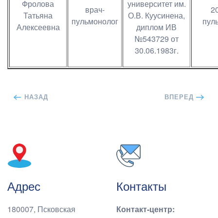
Фролова
университет им.
врач-
20
Татьяна
О.В. Куусинена,
пульмонолог
пул
Алексеевна
диплом ИВ
№543729 от
30.06.1983г.
НАЗАД
ВПЕРЕД
Адрес
Контакты
180007, Псковская
Контакт-центр
: