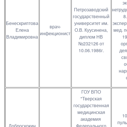
э
Петрозаводский
нетруд
государственный
8
Бенескриптова
университет им.
экспер
врач-
Елена
О.В. Куусинена,
мед. 
инфекционист
Владимировна
диплом НВ
19
№232126 от
ор
10.06.1986г.
дея
св
о
нар
ГОУ ВПО
"Тверская
государственная
медицинская
10
академия
пуль
Доброскокин
Федерального