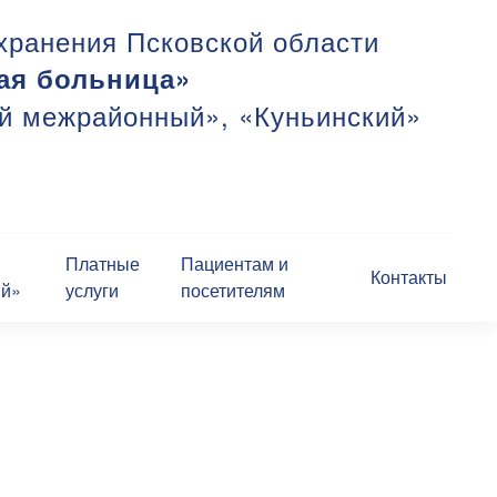
хранения Псковской области
ая больница»
ий межрайонный», «Куньинский»
Платные
Пациентам и
Контакты
ий»
услуги
посетителям